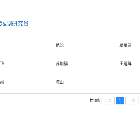
授&副研究员
范聪
靖富营
飞
苏加福
王建辉
焱
陈山
共10条
上页
1
下页